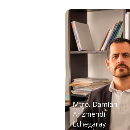
RETARIA DE DOCENCIA
Mtro. Damián
ar y coordinar la
Arizmendi
mentación de las actividades
micas de los programas
Echegaray
tivos de licenciatura.Así como