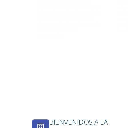
a su cargo. Así como establecer
de lo
programas y proyectos para el logro
asign
de la misión, visión y objetivos de la
Docen
Facultad, fortaleciendo la calidad
cumpl
educativa y dando cumplimiento a la
insti
normatividad y políticas
la ca
institucionales.
BIENVENIDOS A LA