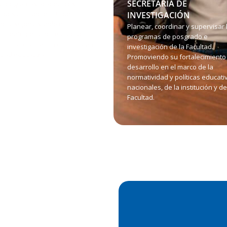
SECRETARIA DE
s programas académicos
ados a la Secretaría de
INVESTIGACIÓN
cia, supervisando el
Planear, coordinar y supervisar 
imiento de la normatividad
programas de posgrado e
tucional y la mejora continua en
investigación de la Facultad.
lidad educativa.
Promoviendo su fortalecimiento
desarrollo en el marco de la
normatividad y políticas educati
nacionales, de la institución y de
Facultad.