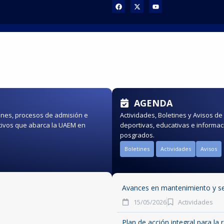
enes somos
Oferta educativa
Contacto
Comité d
AGENDA
iones, procesos de admisión e
Actividades, Boletines y Avisos de 
ativos que abarca la UAEM en
deportivas, educativas e informac
posgrados.
Boletines
Actividades
Avisos
Avances en mantenimiento y seg
15/05/2026
Actividades
Plan de acción integral para la