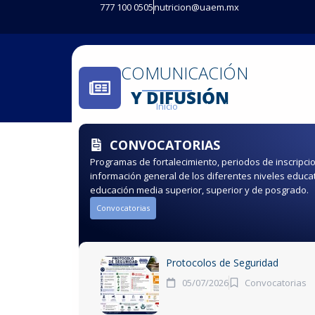
777 100 0505
nutricion@uaem.mx
COMUNICACIÓN
Y DIFUSIÓN​
Inicio
Misión y Visión
Qui
CONVOCATORIAS
Programas de fortalecimiento, periodos de inscripc
información general de los diferentes niveles educ
educación media superior, superior y de posgrado.
Convocatorias
Protocolos de Seguridad
05/07/2026
Convocatorias