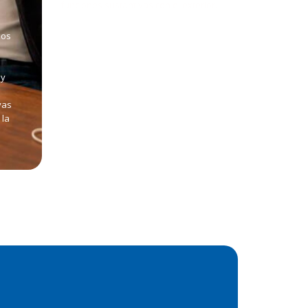
funciones sustantivas con el exterior.
los
 y
vas
 la