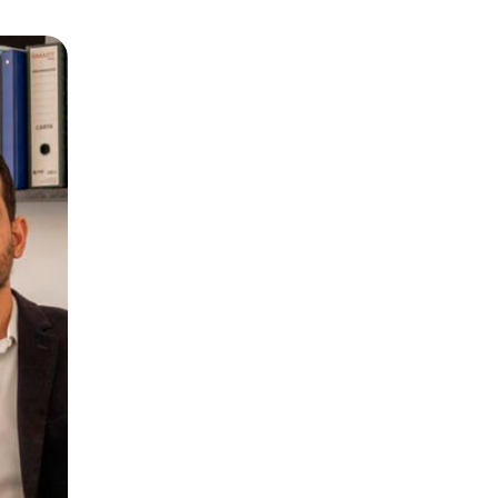
SECRETARIA DE EXTENSIÓN
Planear, organizar y supervisar las
actividades relacionadas a la
vinculación de la Facultad de
Nutrición. Que permitan articular las