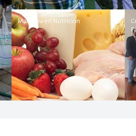
Maestría en Nutrición
C
F