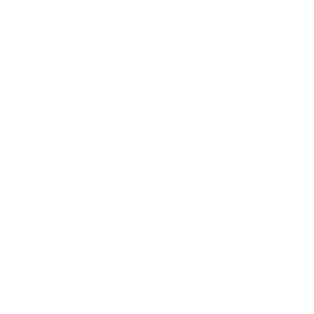
SEC
Planear, dirigir, coordinar y evaluar
las acciones tendientes al
Plane
cumplimiento de las funciones
imple
sustantivas y adjetivas de la
acadé
Universidad en la Unidad Académica
educa